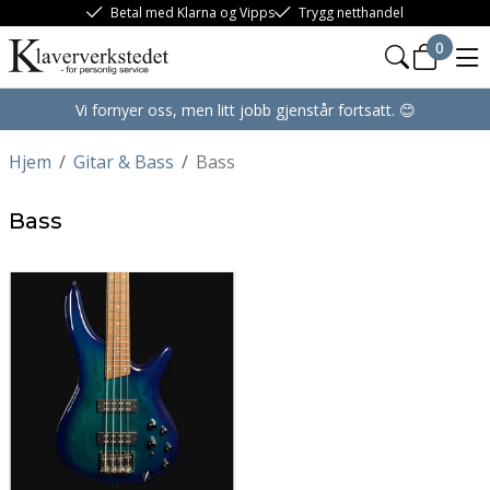
Betal med Klarna og Vipps
Trygg netthandel
0
Vi fornyer oss, men litt jobb gjenstår fortsatt. 😊
Hjem
/
Gitar & Bass
/
Bass
Bass