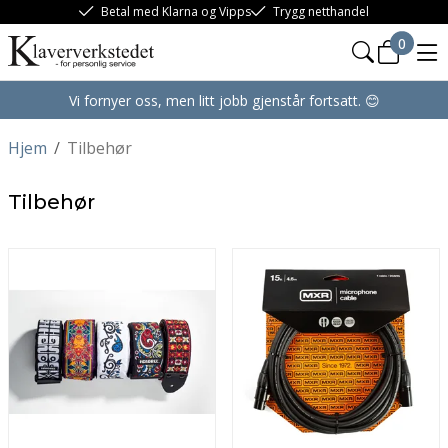
Betal med Klarna og Vipps
Trygg netthandel
0
Vi fornyer oss, men litt jobb gjenstår fortsatt. 😊
Hjem
/
Tilbehør
Tilbehør