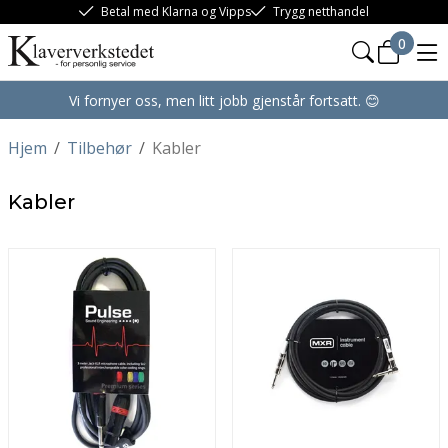
Betal med Klarna og Vipps
Trygg netthandel
0
Vi fornyer oss, men litt jobb gjenstår fortsatt. 😊
Hjem
/
Tilbehør
/
Kabler
Kabler