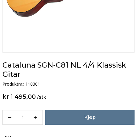
Cataluna SGN-C81 NL 4/4 Klassisk
Gitar
Produktnr.:
110301
kr 1 495,00
/
stk
1
Kjøp
Lager