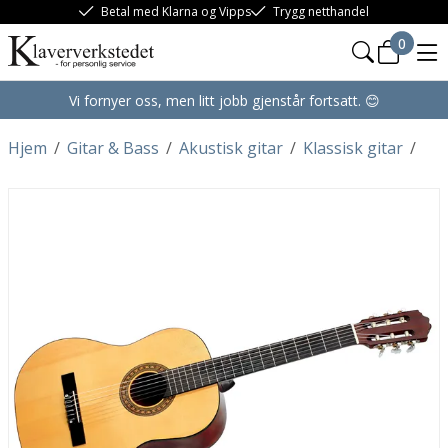
Betal med Klarna og Vipps
Trygg netthandel
0
Vi fornyer oss, men litt jobb gjenstår fortsatt. 😊
Hjem
/
Gitar & Bass
/
Akustisk gitar
/
Klassisk gitar
/