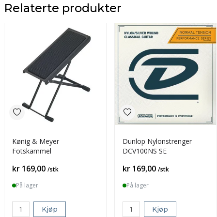
Relaterte produkter
Kønig & Meyer
Dunlop Nylonstrenger
Fotskammel
DCV100NS SE
Pris
Pris
kr 169,00
kr 169,00
/stk
/stk
På lager
På lager
Kjøp
Kjøp