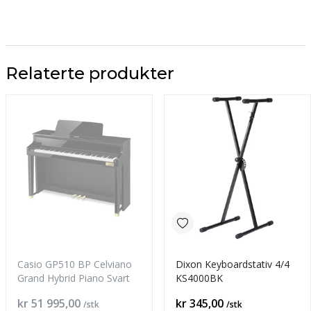
Relaterte produkter
Casio GP510 BP Celviano
Dixon Keyboardstativ 4/4
Grand Hybrid Piano Svart
KS4000BK
Pris
Pris
kr 51 995,00
kr 345,00
/stk
/stk