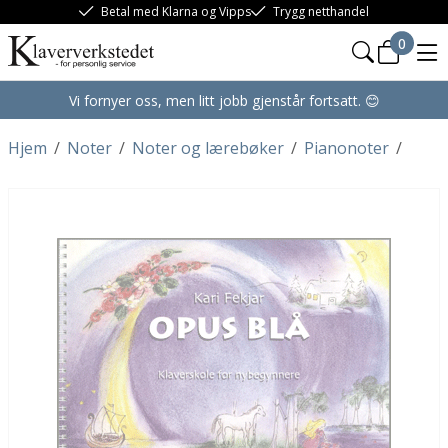
Betal med Klarna og Vipps
Trygg netthandel
0
Vi fornyer oss, men litt jobb gjenstår fortsatt. 😊
Hjem
/
Noter
/
Noter og lærebøker
/
Pianonoter
/