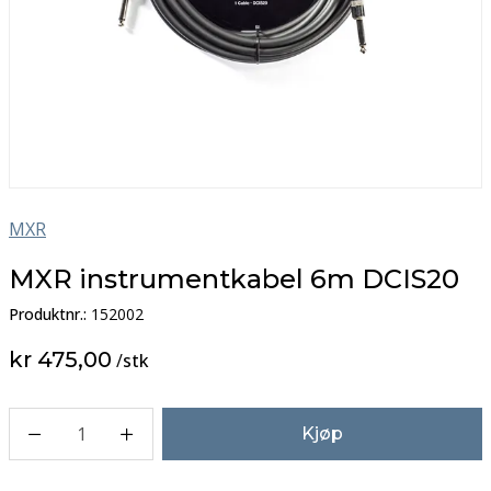
MXR
MXR instrumentkabel 6m DCIS20
Produktnr.:
152002
kr 475,00
/
stk
1
Kjøp