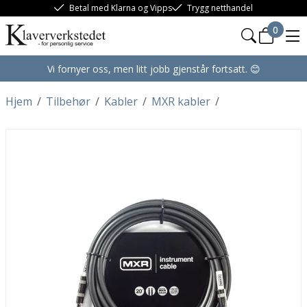
Betal med Klarna og Vipps
Trygg netthandel
0
Vi fornyer oss, men litt jobb gjenstår fortsatt. 😊
Hjem
/
Tilbehør
/
Kabler
/
MXR kabler
/