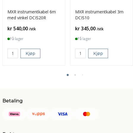
MXR instrumentkabel 6m
MXR instrumentkabel 3m
med vinkel DCIS20R
DCIS10
Pris
Pris
kr 540,00
kr 345,00
/stk
/stk
På lager
På lager
Kjøp
Kjøp
Betaling