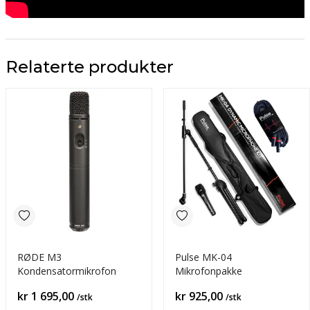
Relaterte produkter
RØDE M3
Pulse MK-04
Kondensatormikrofon
Mikrofonpakke
Pris
Pris
kr 1 695,00
kr 925,00
/stk
/stk