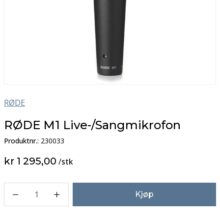
RØDE
RØDE M1 Live-/Sangmikrofon
Produktnr.:
230033
kr 1 295,00
/
stk
1
Kjøp