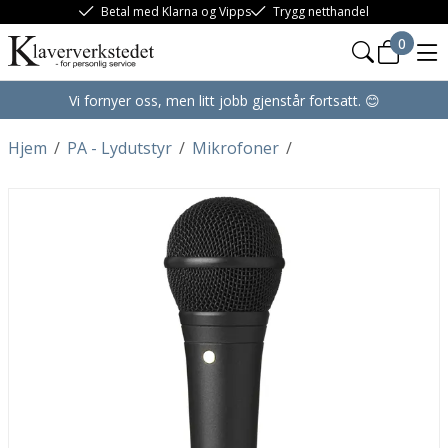
Betal med Klarna og Vipps
Trygg netthandel
0
Vi fornyer oss, men litt jobb gjenstår fortsatt. 😊
Hjem
/
PA - Lydutstyr
/
Mikrofoner
/