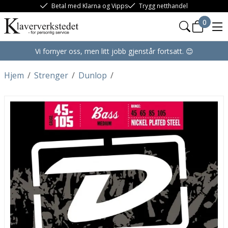
Betal med Klarna og Vipps
Trygg netthandel
0
Vi fornyer oss, men litt jobb gjenstår fortsatt. 😊
Hjem
/
Strenger
/
Dunlop
/