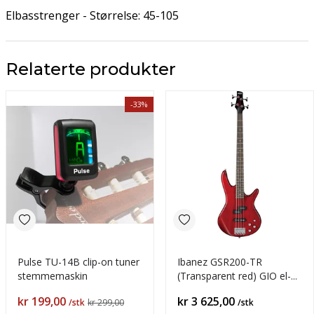
Elbasstrenger - Størrelse: 45-105
Relaterte produkter
-33%
Pulse TU-14B clip-on tuner
Ibanez GSR200-TR
stemmemaskin
(Transparent red) GIO el-
bass
Pris
Pris
kr 199,00
kr 3 625,00
/stk
kr 299,00
/stk