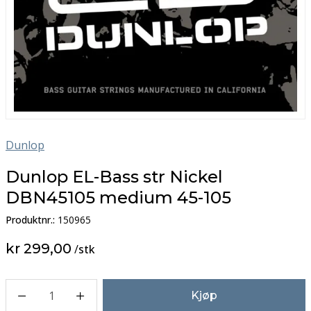
Dunlop
Dunlop EL-Bass str Nickel
DBN45105 medium 45-105
Produktnr.:
150965
kr 299,00
/
stk
1
Kjøp