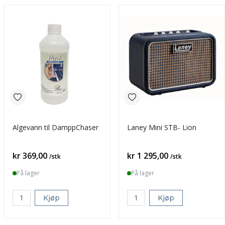
Algevann til DamppChaser
Laney Mini STB- Lion
Pris
Pris
kr 369,00
kr 1 295,00
/stk
/stk
På lager
På lager
Kjøp
Kjøp