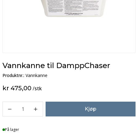
Vannkanne til DamppChaser
Produktnr.:
Vannkanne
kr 475,00
/
stk
1
Kjøp
Lager
På lager