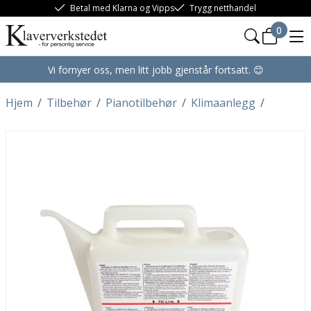
Betal med Klarna og Vipps
Trygg netthandel
0
Vi fornyer oss, men litt jobb gjenstår fortsatt. 😊
Hjem
/
Tilbehør
/
Pianotilbehør
/
Klimaanlegg
/