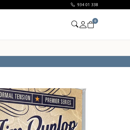
934 01 338
0
Mine sider