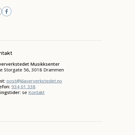
ntakt
ververkstedet Musikksenter
e Storgate 56, 3018 Drammen
st:
post@klaververkstedet.no
efon:
934 01 338
ingstider:
se
Kontakt