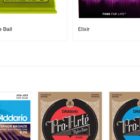
e Ball
Elixir