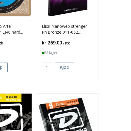
o Arté
Elixir Nanoweb strenger
r EJ46 hard
Ph.Bronze 011-052
Custom Light
Pris
kr 269,00
tk
/stk
På lager
øp
Kjøp