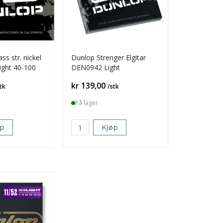
s str. nickel
Dunlop Strenger Elgitar
ght 40-100
DEN0942 Light
Pris
kr 139,00
tk
/stk
På lager
øp
Kjøp