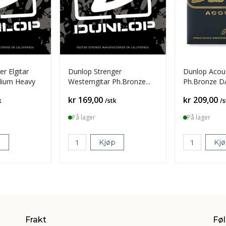
r Elgitar
Dunlop Strenger
Dunlop Acous
ium Heavy
Westerngitar Ph.Bronze
Ph.Bronze 
DAP1356 Medium
Custom Ligh
Pris
Pris
kr 169,00
kr 209,00
k
/stk
/s
På lager
På lager
p
Kjøp
Kj
Frakt
Føl