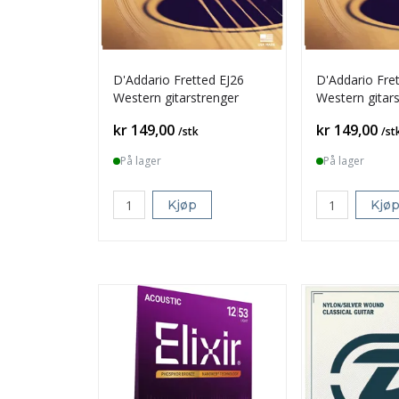
D'Addario Fretted EJ26
D'Addario Fre
Western gitarstrenger
Western gitar
Pris
Pris
kr 149,00
kr 149,00
/stk
/st
På lager
På lager
Kjøp
Kjø