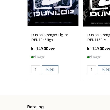
Dunlop Strenger Elgitar
Dunlop Strenge
DEN1046 light
DEN1150 Med
Pris
Pris
kr 149,00
kr 149,00
/stk
/st
På lager
På lager
Kjøp
Kjø
Betaling