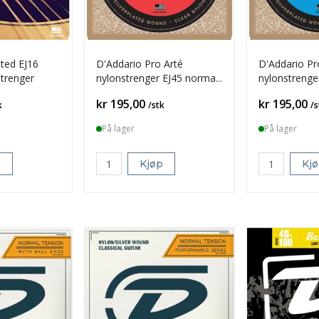
tted EJ16
D'Addario Pro Arté
D'Addario Pr
strenger
nylonstrenger EJ45 normal
nylonstrenge
tension
tension
Pris
Pris
kr 195,00
kr 195,00
k
/stk
/s
På lager
På lager
p
Kjøp
Kj