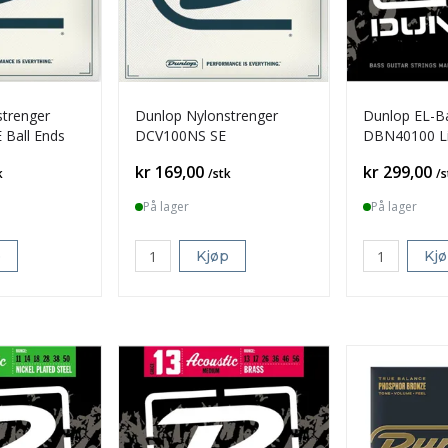
trenger
Dunlop Nylonstrenger
Dunlop EL-Bas
Ball Ends
DCV100NS SE
DBN40100 Li
Pris
Pris
kr 169,00
kr 299,00
k
/stk
/s
På lager
På lager
p
Kjøp
Kj