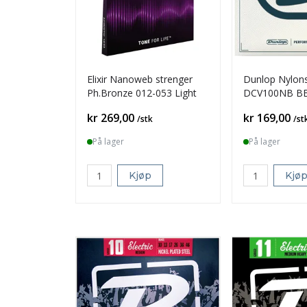
Elixir Nanoweb strenger
Dunlop Nylons
Ph.Bronze 012-053 Light
DCV100NB BE 
Pris
Pris
kr 269,00
kr 169,00
/stk
/st
På lager
På lager
Kjøp
Kjø