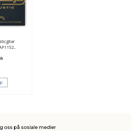
ticgitar
DAP1152
t
tk
øp
g oss på sosiale medier