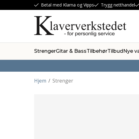
Betal med Klarna og Vipps
Trygg netthandel
Strenger
Gitar & Bass
Tilbehør
Tilbud
Nye v
Hjem
/
Strenger