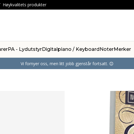
Høykvalitets produkter
arer
PA - Lydutstyr
Digitalpiano / Keyboard
Noter
Merker
Vi fornyer oss, men litt jobb gjenstår fortsatt. 😊